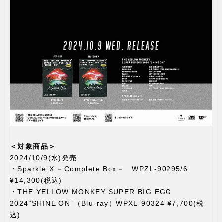
＜対象商品＞
2024/10/9(水)発売
・Sparkle X －Complete Box－ WPZL-90295/6
¥14,300(税込)
・THE YELLOW MONKEY SUPER BIG EGG
2024“SHINE ON”（Blu-ray）WPXL-90324 ¥7,700(税
込)