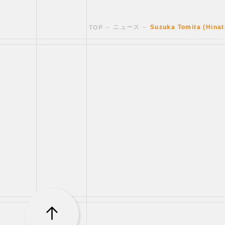
ニュース
Suzuka Tomita (Hin
TOP