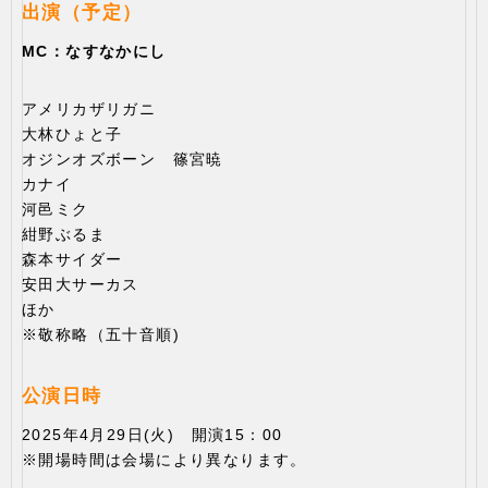
出演（予定）
MC：なすなかにし
アメリカザリガニ
大林ひょと子
オジンオズボーン 篠宮暁
カナイ
河邑ミク
紺野ぶるま
森本サイダー
安田大サーカス
ほか
※敬称略（五十音順)
公演日時
2025年4月29日(火) 開演15：00
※開場時間は会場により異なります。