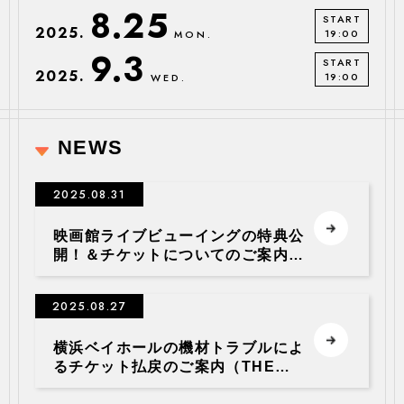
8.25
START
2025.
19:00
MON.
9.3
START
2025.
19:00
WED.
NEWS
2025.08.31
映画館ライブビューイングの特典公
開！＆チケットについてのご案内
(THE YELLOW MONKEY TOUR
2024/25 Sparkleの惑星X -ネ申-
2025.08.27
Live Viewing)
横浜ベイホールの機材トラブルによ
るチケット払戻のご案内（THE
YELLOW MONKEY TOUR
2024/25 Sparkleの惑星X -ネ申-