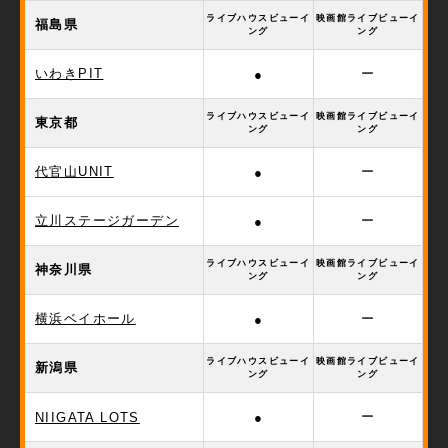
ライブハウスビューイ
映画館ライブビューイ
福島県
ング
ング
いわきPIT
ー
●
ライブハウスビューイ
映画館ライブビューイ
東京都
ング
ング
代官山UNIT
ー
●
立川ステージガーデン
ー
●
ライブハウスビューイ
映画館ライブビューイ
神奈川県
ング
ング
横浜ベイホール
ー
●
ライブハウスビューイ
映画館ライブビューイ
新潟県
ング
ング
ー
NIIGATA LOTS
●