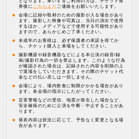
となります。車いすをご利用の方は、チケット発
券後に
こちらより
ご連絡をお願いいたします。
会場に記録や取材のための撮影が入る場合があり
ます。撮影した映像や写真は、当日の演出で使用
するほか、メディアなどで使用する可能性があり
ますので、あらかじめご了承ください。
未成年のお客様は、必ず保護者の承諾を得てか
ら、チケット購入と来場をしてください。
撮影機器や録音機器などによる本公演の録音/録
画/撮影行為の一切を禁止します。このような行為
が確認された場合は、記録された内容を削除の上
で退場をしていただきます。その際のチケット代
金などの払い戻しは一切しません。
会場により、場内飲食に制限がかかる場合があり
ます。各会場の指示にしたがってください。
災害警報などの受信、地震が発生した場合など、
安全確保のために公演を中断・中止することがあ
ります。
発表内容は状況に応じて、予告なく変更となる場
合があります。